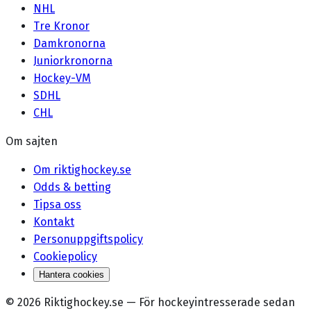
NHL
Tre Kronor
Damkronorna
Juniorkronorna
Hockey-VM
SDHL
CHL
Om sajten
Om riktighockey.se
Odds & betting
Tipsa oss
Kontakt
Personuppgiftspolicy
Cookiepolicy
Hantera cookies
©
2026
Riktighockey.se
—
För hockeyintresserade sedan