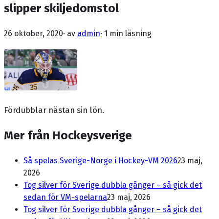
slipper skiljedomstol
26 oktober, 2020
· av
admin
·
1 min läsning
Fördubblar nästan sin lön.
Mer från Hockeysverige
Så spelas Sverige-Norge i Hockey-VM 2026
23 maj,
2026
Tog silver för Sverige dubbla gånger – så gick det
sedan för VM-spelarna
23 maj, 2026
Tog silver för Sverige dubbla gånger – så gick det