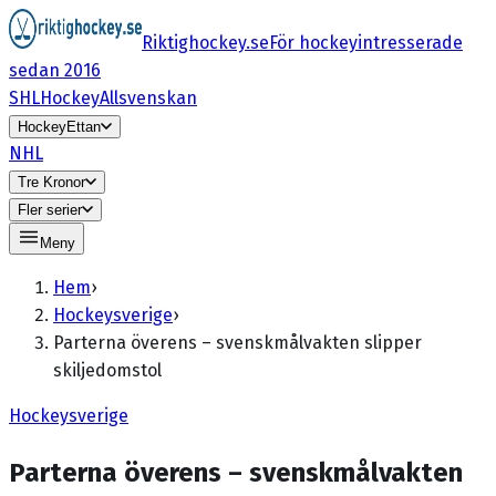
Riktighockey.se
För hockeyintresserade
sedan 2016
SHL
HockeyAllsvenskan
HockeyEttan
NHL
Tre Kronor
Fler serier
Meny
Hem
›
Hockeysverige
›
Parterna överens – svenskmålvakten slipper
skiljedomstol
Hockeysverige
Parterna överens – svenskmålvakten