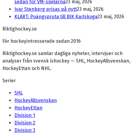
sedan för VM-spelarna
23 maj, 2026
Ivar Stenberg prisas på nytt
23 maj, 2026
KLART: Poängspruta till BIK Karlskoga
23 maj, 2026
Riktighockey.se
För hockeyintresserade sedan 2016
Riktighockey.se samlar dagliga nyheter, intervjuer och
analyser från svensk ishockey — SHL, HockeyAllsvenskan,
HockeyEttan och NHL.
Serier
SHL
HockeyAllsvenskan
HockeyEttan
Division 1
Division 2
Division 3