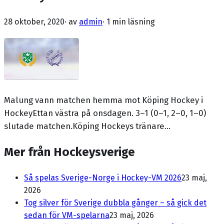
28 oktober, 2020
· av
admin
·
1 min läsning
Malung vann matchen hemma mot Köping Hockey i
HockeyEttan västra på onsdagen. 3–1 (0–1, 2–0, 1–0)
slutade matchen.Köping Hockeys tränare...
Mer från Hockeysverige
Så spelas Sverige-Norge i Hockey-VM 2026
23 maj,
2026
Tog silver för Sverige dubbla gånger – så gick det
sedan för VM-spelarna
23 maj, 2026