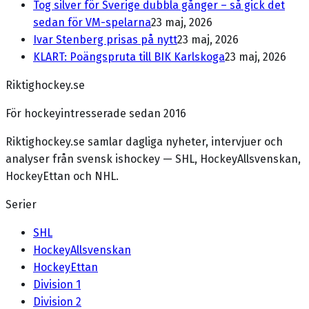
Tog silver för Sverige dubbla gånger – så gick det
sedan för VM-spelarna
23 maj, 2026
Ivar Stenberg prisas på nytt
23 maj, 2026
KLART: Poängspruta till BIK Karlskoga
23 maj, 2026
Riktighockey.se
För hockeyintresserade sedan 2016
Riktighockey.se samlar dagliga nyheter, intervjuer och
analyser från svensk ishockey — SHL, HockeyAllsvenskan,
HockeyEttan och NHL.
Serier
SHL
HockeyAllsvenskan
HockeyEttan
Division 1
Division 2