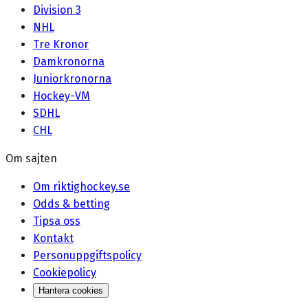
Division 3
NHL
Tre Kronor
Damkronorna
Juniorkronorna
Hockey-VM
SDHL
CHL
Om sajten
Om riktighockey.se
Odds & betting
Tipsa oss
Kontakt
Personuppgiftspolicy
Cookiepolicy
Hantera cookies