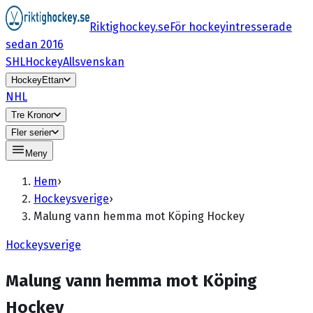
Riktighockey.se
För hockeyintresserade
sedan 2016
SHL
HockeyAllsvenskan
HockeyEttan
NHL
Tre Kronor
Fler serier
Meny
Hem
›
Hockeysverige
›
Malung vann hemma mot Köping Hockey
Hockeysverige
Malung vann hemma mot Köping
Hockey