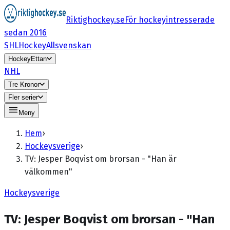
Riktighockey.se
För hockeyintresserade
sedan 2016
SHL
HockeyAllsvenskan
HockeyEttan
NHL
Tre Kronor
Fler serier
Meny
Hem
›
Hockeysverige
›
TV: Jesper Boqvist om brorsan - "Han är
välkommen"
Hockeysverige
TV: Jesper Boqvist om brorsan - "Han