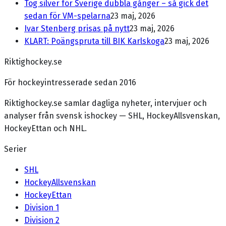
Tog silver för Sverige dubbla gånger – så gick det
sedan för VM-spelarna
23 maj, 2026
Ivar Stenberg prisas på nytt
23 maj, 2026
KLART: Poängspruta till BIK Karlskoga
23 maj, 2026
Riktighockey.se
För hockeyintresserade sedan 2016
Riktighockey.se samlar dagliga nyheter, intervjuer och
analyser från svensk ishockey — SHL, HockeyAllsvenskan,
HockeyEttan och NHL.
Serier
SHL
HockeyAllsvenskan
HockeyEttan
Division 1
Division 2