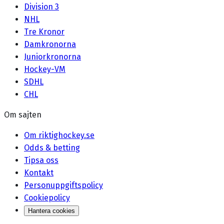
Division 3
NHL
Tre Kronor
Damkronorna
Juniorkronorna
Hockey-VM
SDHL
CHL
Om sajten
Om riktighockey.se
Odds & betting
Tipsa oss
Kontakt
Personuppgiftspolicy
Cookiepolicy
Hantera cookies