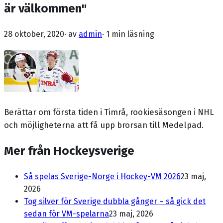
är välkommen"
28 oktober, 2020
· av
admin
·
1 min läsning
Berättar om första tiden i Timrå, rookiesäsongen i NHL
och möjligheterna att få upp brorsan till Medelpad.
Mer från Hockeysverige
Så spelas Sverige-Norge i Hockey-VM 2026
23 maj,
2026
Tog silver för Sverige dubbla gånger – så gick det
sedan för VM-spelarna
23 maj, 2026