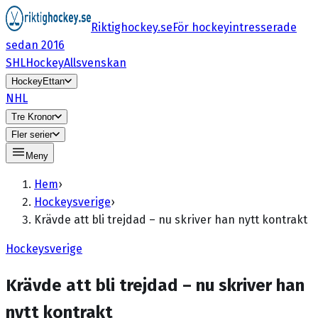
Riktighockey.se
För hockeyintresserade
sedan 2016
SHL
HockeyAllsvenskan
HockeyEttan
NHL
Tre Kronor
Fler serier
Meny
Hem
›
Hockeysverige
›
Krävde att bli trejdad – nu skriver han nytt kontrakt
Hockeysverige
Krävde att bli trejdad – nu skriver han
nytt kontrakt