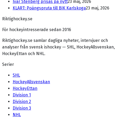
Ivar Stenberg prisas på nytt
23 maj, 2026
KLART: Poängspruta till BIK Karlskoga
23 maj, 2026
Riktighockey.se
För hockeyintresserade sedan 2016
Riktighockey.se samlar dagliga nyheter, intervjuer och
analyser från svensk ishockey — SHL, HockeyAllsvenskan,
HockeyEttan och NHL.
Serier
SHL
HockeyAllsvenskan
HockeyEttan
Division 1
Division 2
Division 3
NHL