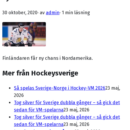
30 oktober, 2020
· av
admin
·
1 min läsning
Finländaren får ny chans i Nordamerika.
Mer från Hockeysverige
Så spelas Sverige-Norge i Hockey-VM 2026
23 maj,
2026
Tog silver för Sverige dubbla gånger – så gick det
sedan för VM-spelarna
23 maj, 2026
Tog silver för Sverige dubbla gånger – så gick det
sedan för VM-spelarna
23 maj, 2026