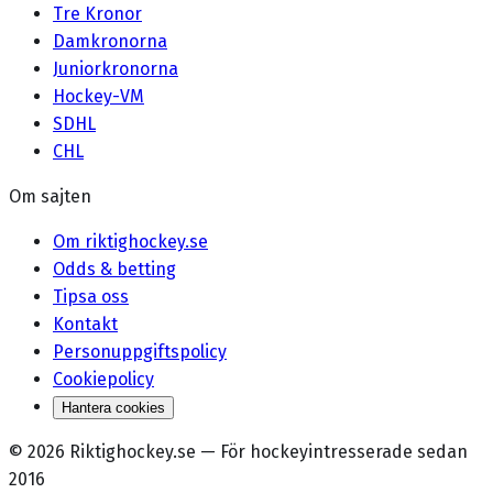
Tre Kronor
Damkronorna
Juniorkronorna
Hockey-VM
SDHL
CHL
Om sajten
Om riktighockey.se
Odds & betting
Tipsa oss
Kontakt
Personuppgiftspolicy
Cookiepolicy
Hantera cookies
©
2026
Riktighockey.se
—
För hockeyintresserade sedan
2016