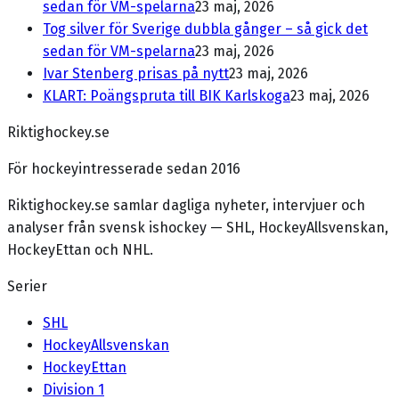
sedan för VM-spelarna
23 maj, 2026
Tog silver för Sverige dubbla gånger – så gick det
sedan för VM-spelarna
23 maj, 2026
Ivar Stenberg prisas på nytt
23 maj, 2026
KLART: Poängspruta till BIK Karlskoga
23 maj, 2026
Riktighockey.se
För hockeyintresserade sedan 2016
Riktighockey.se samlar dagliga nyheter, intervjuer och
analyser från svensk ishockey — SHL, HockeyAllsvenskan,
HockeyEttan och NHL.
Serier
SHL
HockeyAllsvenskan
HockeyEttan
Division 1