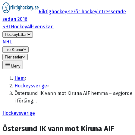
Riktighockey.se
För hockeyintresserade
sedan 2016
SHL
HockeyAllsvenskan
HockeyEttan
NHL
Tre Kronor
Fler serier
Meny
Hem
›
Hockeysverige
›
Östersund IK vann mot Kiruna AIF hemma – avgjorde
i förläng…
Hockeysverige
Östersund IK vann mot Kiruna AIF