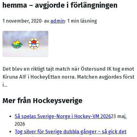
hemma – avgjorde i förlängningen
1 november, 2020
· av
admin
·
1 min läsning
Det blev en riktigt tajt match när Östersund IK tog emot
Kiruna AIF i HockeyEttan norra. Matchen avgjordes först
i...
Mer från Hockeysverige
Så spelas Sverige-Norge i Hockey-VM 2026
23 maj,
2026
Tog silver för Sverige dubbla gånger – så gick det