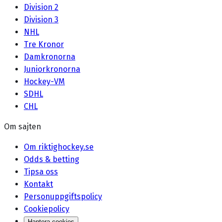
Division 2
Division 3
NHL
Tre Kronor
Damkronorna
Juniorkronorna
Hockey-VM
SDHL
CHL
Om sajten
Om riktighockey.se
Odds & betting
Tipsa oss
Kontakt
Personuppgiftspolicy
Cookiepolicy
Hantera cookies