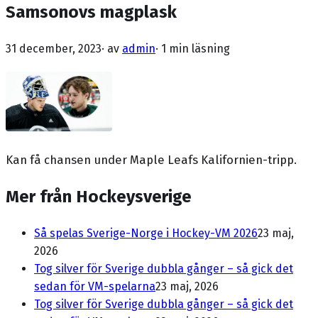
Samsonovs magplask
31 december, 2023
· av
admin
·
1 min läsning
Kan få chansen under Maple Leafs Kalifornien-tripp.
Mer från Hockeysverige
Så spelas Sverige-Norge i Hockey-VM 2026
23 maj,
2026
Tog silver för Sverige dubbla gånger – så gick det
sedan för VM-spelarna
23 maj, 2026
Tog silver för Sverige dubbla gånger – så gick det