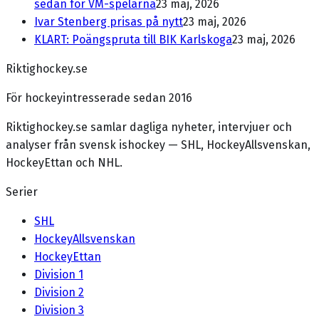
sedan för VM-spelarna
23 maj, 2026
Ivar Stenberg prisas på nytt
23 maj, 2026
KLART: Poängspruta till BIK Karlskoga
23 maj, 2026
Riktighockey.se
För hockeyintresserade sedan 2016
Riktighockey.se samlar dagliga nyheter, intervjuer och
analyser från svensk ishockey — SHL, HockeyAllsvenskan,
HockeyEttan och NHL.
Serier
SHL
HockeyAllsvenskan
HockeyEttan
Division 1
Division 2
Division 3