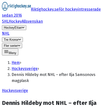
Riktighockey.se
För hockeyintresserade
sedan 2016
SHL
HockeyAllsvenskan
HockeyEttan
NHL
Tre Kronor
Fler serier
Meny
Hem
›
Hockeysverige
›
Dennis Hildeby mot NHL – efter Ilja Samsonovs
magplask
Hockeysverige
Dennis Hildeby mot NHL – efter Ilja