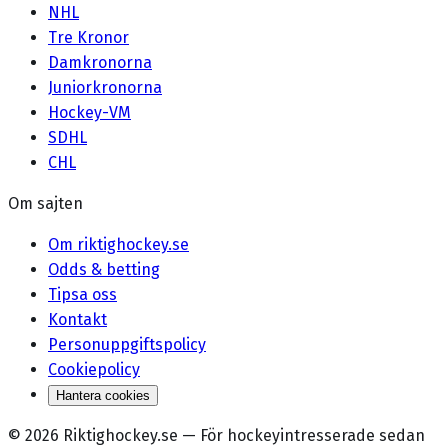
NHL
Tre Kronor
Damkronorna
Juniorkronorna
Hockey-VM
SDHL
CHL
Om sajten
Om riktighockey.se
Odds & betting
Tipsa oss
Kontakt
Personuppgiftspolicy
Cookiepolicy
Hantera cookies
©
2026
Riktighockey.se
—
För hockeyintresserade sedan