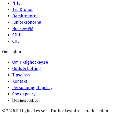
NHL
Tre Kronor
Damkronorna
Juniorkronorna
Hockey-VM
SDHL
CHL
Om sajten
Om riktighockey.se
Odds & betting
Tipsa oss
Kontakt
Personuppgiftspolicy
Cookiepolicy
Hantera cookies
©
2026
Riktighockey.se
—
För hockeyintresserade sedan