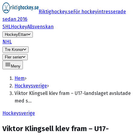
Riktighockey.se
För hockeyintresserade
sedan 2016
SHL
HockeyAllsvenskan
HockeyEttan
NHL
Tre Kronor
Fler serier
Meny
Hem
›
Hockeysverige
›
Viktor Klingsell klev fram – U17-landslaget avslutade
med s…
Hockeysverige
Viktor Klingsell klev fram – U17-