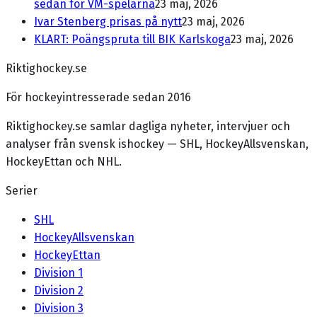
sedan för VM-spelarna
23 maj, 2026
Ivar Stenberg prisas på nytt
23 maj, 2026
KLART: Poängspruta till BIK Karlskoga
23 maj, 2026
Riktighockey.se
För hockeyintresserade sedan 2016
Riktighockey.se samlar dagliga nyheter, intervjuer och
analyser från svensk ishockey — SHL, HockeyAllsvenskan,
HockeyEttan och NHL.
Serier
SHL
HockeyAllsvenskan
HockeyEttan
Division 1
Division 2
Division 3