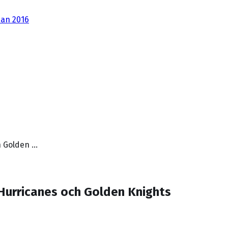
dan 2016
h Golden …
Hurricanes och Golden Knights