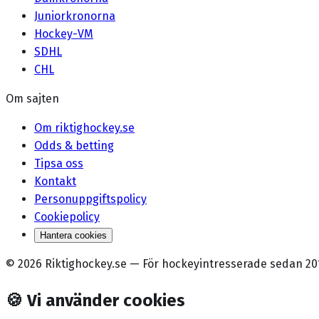
Juniorkronorna
Hockey-VM
SDHL
CHL
Om sajten
Om riktighockey.se
Odds & betting
Tipsa oss
Kontakt
Personuppgiftspolicy
Cookiepolicy
Hantera cookies
©
2026
Riktighockey.se
—
För hockeyintresserade sedan 20
🍪
Vi använder cookies