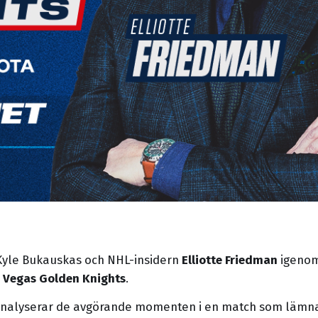
Kyle Bukauskas och NHL-insidern
Elliotte Friedman
igenom
h
Vegas Golden Knights
.
 analyserar de avgörande momenten i en match som lämna