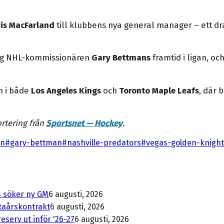
is MacFarland
till klubbens nya general manager – ett dr
ing NHL-kommissionären
Gary Bettmans
framtid i ligan, oc
n i både
Los Angeles Kings
och
Toronto Maple Leafs
, där
rtering från
Sportsnet — Hockey
.
an
#
gary-bettman
#
nashville-predators
#
vegas-golden-knight
s söker ny GM
6 augusti, 2026
ttaårskontrakt
6 augusti, 2026
serv ut inför '26-27
6 augusti, 2026