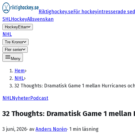
Riktighockey.se
För hockeyintresserade se
SHL
HockeyAllsvenskan
HockeyEttan
NHL
Tre Kronor
Fler serier
Meny
Hem
›
NHL
›
32 Thoughts: Dramatisk Game 1 mellan Hurricanes oc
NHL
Nyheter
Podcast
32 Thoughts: Dramatisk Game 1 mellan 
3 juni, 2026
· av
Anders Norén
·
1 min läsning