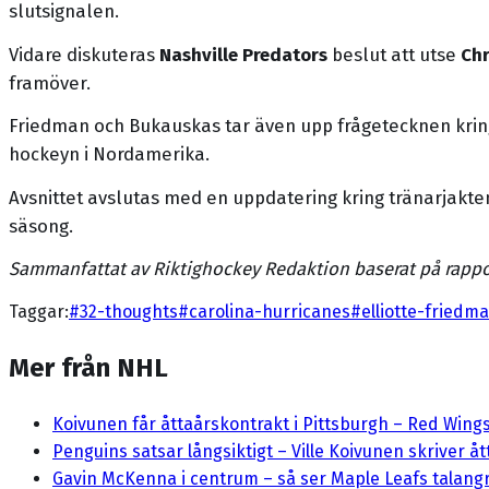
slutsignalen.
Vidare diskuteras
Nashville Predators
beslut att utse
Chr
framöver.
Friedman och Bukauskas tar även upp frågetecknen kr
hockeyn i Nordamerika.
Avsnittet avslutas med en uppdatering kring tränarjakte
säsong.
Sammanfattat av Riktighockey Redaktion baserat på rappo
Taggar:
#
32-thoughts
#
carolina-hurricanes
#
elliotte-friedm
Mer från NHL
Koivunen får åttaårskontrakt i Pittsburgh – Red Wing
Penguins satsar långsiktigt – Ville Koivunen skriver å
Gavin McKenna i centrum – så ser Maple Leafs talangre