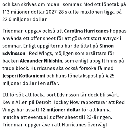
och kan skrivas om redan i sommar. Med ett lönetak på
113 miljoner dollar 2027-28 skulle maxlönen ligga på
22,6 miljoner dollar.
Friedman uppgav också att
Carolina Hurricanes
hoppas
använda ett offer sheet för att göra ett stort avtryck i
sommar. Enligt uppgifterna har de tittat på
Simon
Edvinsson
i Red Wings, möjligen som ersättare för
backen
Alexander Nikishin
, som enligt uppgift finns på
trade block. Hurricanes ska också försöka få med
Jesperi Kotkaniemi
och hans lönetakspost på 4,25
miljoner dollar i en affär.
Ett försök att locka bort Edvinsson lär dock bli svårt.
Kevin Allen på Detroit Hockey Now rapporterar att Red
Wings har avsatt
12 miljoner dollar
för att kunna
matcha ett eventuellt offer sheet till 23-åringen.
Friedman uppger även att Hurricanes övervägt