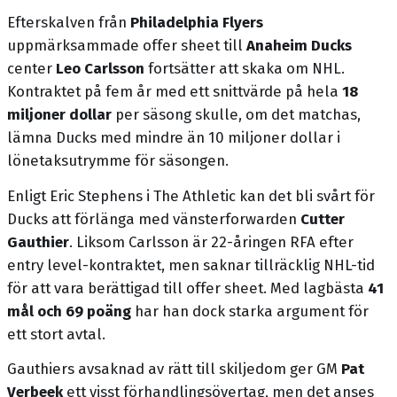
Efterskalven från
Philadelphia Flyers
uppmärksammade offer sheet till
Anaheim Ducks
center
Leo Carlsson
fortsätter att skaka om NHL.
Kontraktet på fem år med ett snittvärde på hela
18
miljoner dollar
per säsong skulle, om det matchas,
lämna Ducks med mindre än 10 miljoner dollar i
lönetaksutrymme för säsongen.
Enligt Eric Stephens i The Athletic kan det bli svårt för
Ducks att förlänga med vänsterforwarden
Cutter
Gauthier
. Liksom Carlsson är 22-åringen RFA efter
entry level-kontraktet, men saknar tillräcklig NHL-tid
för att vara berättigad till offer sheet. Med lagbästa
41
mål och 69 poäng
har han dock starka argument för
ett stort avtal.
Gauthiers avsaknad av rätt till skiljedom ger GM
Pat
Verbeek
ett visst förhandlingsövertag, men det anses