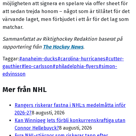
möjligheten att signera en spelare via offer sheet för
att sedan trejda honom – något som är tillåtet för det
värvande laget, men förbjudet i ett år för det lag som
matchar.
Sammanfattat av Riktighockey Redaktion baserat på
rapportering från
The Hockey News
.
Taggar:
#
anaheim-ducks
#
carolina-hurricanes
#
cutter-
gauthier
#
leo-carlsson
#
philadelphia-flyers
#
simon-
edvinsson
Mer från NHL
Rangers riskerar fastna i NHL:s medelmåtta inför
2026-27
8 augusti, 2026
Kan Winnipeg Jets förbli konkurrenskraftiga utan
Connor Hellebuyck?
8 augusti, 2026
Fyra NHL-stjärnor som riskerar tapp efter