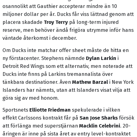
osannolikt att Gauthier accepterar mindre än 10
miljoner dollar per år. Ducks får viss lättnad genom att
placera skadade
Troy Terry
på long-term injured
reserve, men behöver ändå frigöra utrymme inför hans
väntade återkomst i december.
Om Ducks inte matchar offer sheet måste de hitta en
ny förstacenter. Stephens nämnde
Dylan Larkin
i
Detroit Red Wings som ett alternativ, men noterade att
Ducks inte finns på Larkins tremannalista över
tänkbara destinationer. Även
Mathew Barzal
i New York
Islanders har nämnts, utan att Islanders visat vilja att
göra sig av med honom.
Sportsnets
Elliotte Friedman
spekulerade i vilken
effekt Carlssons kontrakt får på
San Jose Sharks
försök
att förlänga med superstjärnan
Macklin Celebrini
. 20-
åringen är inne på sista året av entry level-kontraktet