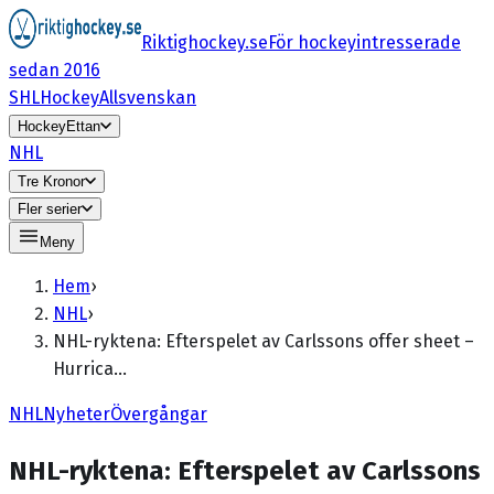
Riktighockey.se
För hockeyintresserade
sedan 2016
SHL
HockeyAllsvenskan
HockeyEttan
NHL
Tre Kronor
Fler serier
Meny
Hem
›
NHL
›
NHL-ryktena: Efterspelet av Carlssons offer sheet –
Hurrica…
NHL
Nyheter
Övergångar
NHL-ryktena: Efterspelet av Carlssons