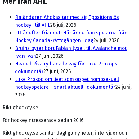
Mer från AHL
Finländaren Ahokas tar med sig "positionslös
hockey" till AHL
28 juli, 2026
Ett år efter friandet: Här är de fem spelarna från
Hockey Canada-rättegången i dag
24 juli, 2026
Bruins byter bort Fabian Lysell till Avalanche mot
Ivan Ivan
27 juni, 2026
Heated Rivalry banade väg för Luke Prokops
dokumentär
27 juni, 2026
Luke Prokop om livet som öppet homosexuell
hockeyspelare – snart aktuell i dokumentär
24 juni,
2026
Riktighockey.se
För hockeyintresserade sedan 2016
Riktighockey.se samlar dagliga nyheter, intervjuer och