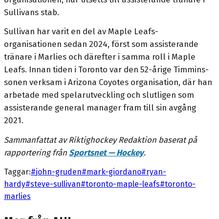
Sullivans stab.
Sullivan har varit en del av Maple Leafs-
organisationen sedan 2024, först som assisterande
tränare i Marlies och därefter i samma roll i Maple
Leafs. Innan tiden i Toronto var den 52-årige Timmins-
sonen verksam i Arizona Coyotes organisation, där han
arbetade med spelarutveckling och slutligen som
assisterande general manager fram till sin avgång
2021.
Sammanfattat av Riktighockey Redaktion baserat på
rapportering från
Sportsnet — Hockey
.
Taggar:
#
john-gruden
#
mark-giordano
#
ryan-
hardy
#
steve-sullivan
#
toronto-maple-leafs
#
toronto-
marlies