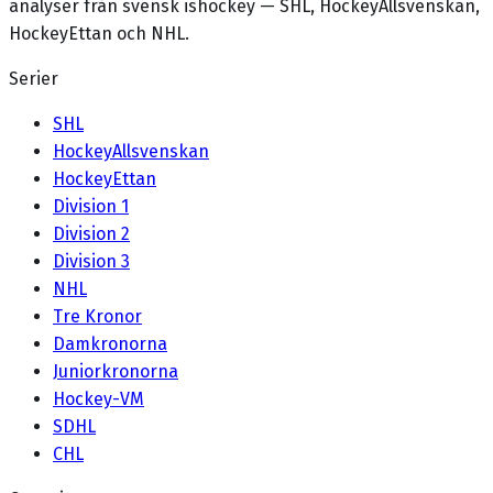
analyser från svensk ishockey — SHL, HockeyAllsvenskan,
HockeyEttan och NHL.
Serier
SHL
HockeyAllsvenskan
HockeyEttan
Division 1
Division 2
Division 3
NHL
Tre Kronor
Damkronorna
Juniorkronorna
Hockey-VM
SDHL
CHL