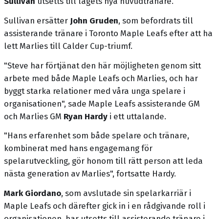
Sullivan
utsetts till lagets nya huvudtränare.
Sullivan ersätter
John Gruden
, som befordrats till
assisterande tränare i Toronto Maple Leafs efter att ha
lett Marlies till Calder Cup-triumf.
"Steve har förtjänat den här möjligheten genom sitt
arbete med både Maple Leafs och Marlies, och har
byggt starka relationer med våra unga spelare i
organisationen", sade Maple Leafs assisterande GM
och Marlies GM
Ryan Hardy
i ett uttalande.
"Hans erfarenhet som både spelare och tränare,
kombinerat med hans engagemang för
spelarutveckling, gör honom till rätt person att leda
nästa generation av Marlies", fortsatte Hardy.
Mark Giordano
, som avslutade sin spelarkarriär i
Maple Leafs och därefter gick in i en rådgivande roll i
organisationen, har utsetts till assisterande tränare i