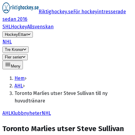
Riktighockey.se
För hockeyintresserade
sedan 2016
SHL
HockeyAllsvenskan
HockeyEttan
NHL
Tre Kronor
Fler serier
Meny
Hem
›
AHL
›
Toronto Marlies utser Steve Sullivan till ny
huvudtränare
AHL
Klubbnyheter
NHL
Toronto Marlies utser Steve Sullivan