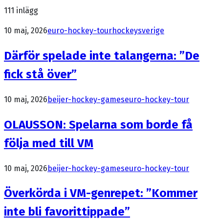
111
inlägg
10 maj, 2026
euro-hockey-tour
hockeysverige
Därför spelade inte talangerna: ”De
fick stå över”
10 maj, 2026
beijer-hockey-games
euro-hockey-tour
OLAUSSON: Spelarna som borde få
följa med till VM
10 maj, 2026
beijer-hockey-games
euro-hockey-tour
Överkörda i VM-genrepet: ”Kommer
inte bli favorittippade”