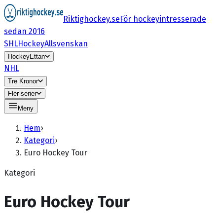
Riktighockey.se
För hockeyintresserade
sedan 2016
SHL
HockeyAllsvenskan
HockeyEttan
NHL
Tre Kronor
Fler serier
Meny
Hem
›
Kategori
›
Euro Hockey Tour
Kategori
Euro Hockey Tour