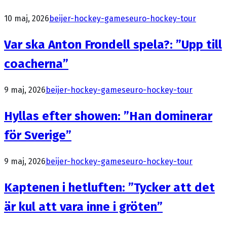
10 maj, 2026
beijer-hockey-games
euro-hockey-tour
Var ska Anton Frondell spela?: ”Upp till
coacherna”
9 maj, 2026
beijer-hockey-games
euro-hockey-tour
Hyllas efter showen: ”Han dominerar
för Sverige”
9 maj, 2026
beijer-hockey-games
euro-hockey-tour
Kaptenen i hetluften: ”Tycker att det
är kul att vara inne i gröten”