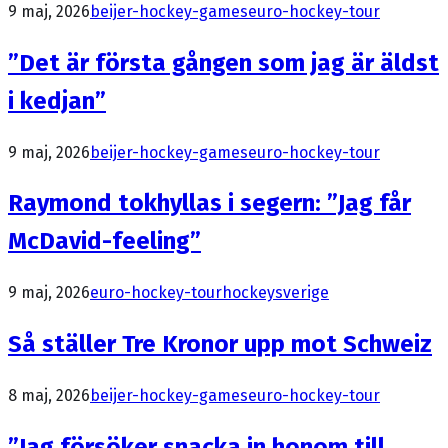
9 maj, 2026
beijer-hockey-games
euro-hockey-tour
”Det är första gången som jag är äldst
i kedjan”
9 maj, 2026
beijer-hockey-games
euro-hockey-tour
Raymond tokhyllas i segern: ”Jag får
McDavid-feeling”
9 maj, 2026
euro-hockey-tour
hockeysverige
Så ställer Tre Kronor upp mot Schweiz
8 maj, 2026
beijer-hockey-games
euro-hockey-tour
”Jag försöker snacka in honom till