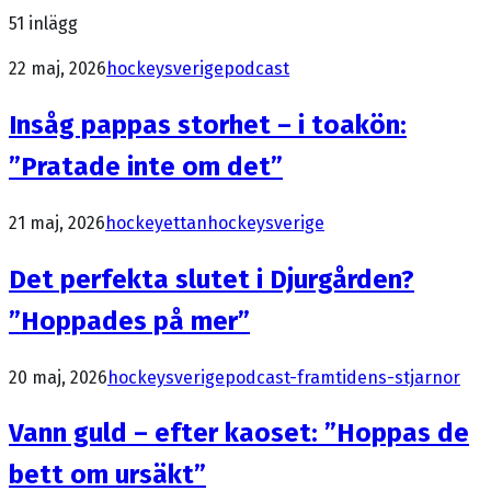
51
inlägg
22 maj, 2026
hockeysverige
podcast
Insåg pappas storhet – i toakön:
”Pratade inte om det”
21 maj, 2026
hockeyettan
hockeysverige
Det perfekta slutet i Djurgården?
”Hoppades på mer”
20 maj, 2026
hockeysverige
podcast-framtidens-stjarnor
Vann guld – efter kaoset: ”Hoppas de
bett om ursäkt”