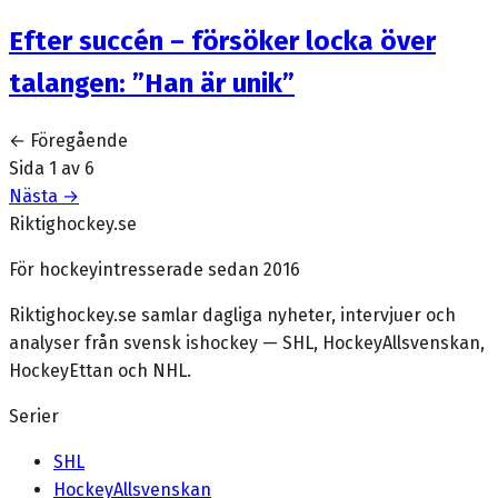
Efter succén – försöker locka över
talangen: ”Han är unik”
← Föregående
Sida
1
av
6
Nästa →
Riktighockey.se
För hockeyintresserade sedan 2016
Riktighockey.se samlar dagliga nyheter, intervjuer och
analyser från svensk ishockey — SHL, HockeyAllsvenskan,
HockeyEttan och NHL.
Serier
SHL
HockeyAllsvenskan