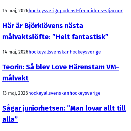
16 maj, 2026
hockeysverige
podcast-framtidens-stjarnor
Här är Björklövens nästa
målvaktslöfte: ”Helt fantastisk”
14 maj, 2026
hockeyallsvenskan
hockeysverige
Teorin: Så blev Love Härenstam VM-
målvakt
13 maj, 2026
hockeyallsvenskan
hockeysverige
Sågar juniorhetsen: ”Man lovar allt till
alla”