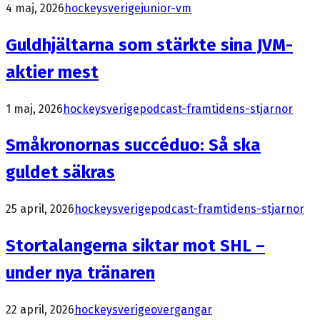
4 maj, 2026
hockeysverige
junior-vm
Guldhjältarna som stärkte sina JVM-
aktier mest
1 maj, 2026
hockeysverige
podcast-framtidens-stjarnor
Småkronornas succéduo: Så ska
guldet säkras
25 april, 2026
hockeysverige
podcast-framtidens-stjarnor
Stortalangerna siktar mot SHL –
under nya tränaren
22 april, 2026
hockeysverige
overgangar