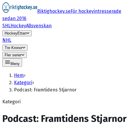
Riktighockey.se
För hockeyintresserade
sedan 2016
SHL
HockeyAllsvenskan
HockeyEttan
NHL
Tre Kronor
Fler serier
Meny
Hem
›
Kategori
›
Podcast: Framtidens Stjarnor
Kategori
Podcast: Framtidens Stjarnor