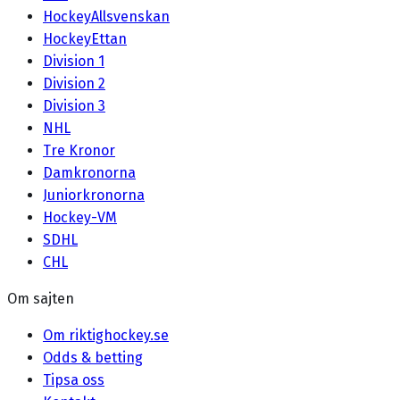
HockeyAllsvenskan
HockeyEttan
Division 1
Division 2
Division 3
NHL
Tre Kronor
Damkronorna
Juniorkronorna
Hockey-VM
SDHL
CHL
Om sajten
Om riktighockey.se
Odds & betting
Tipsa oss