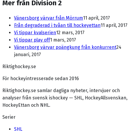
Mer från Division 2
Vänersborg värvar från Mörrum
11 april, 2017
Från degraderad i tvåan till hockeyettan
11 april, 2017
Vi tippar kvalserien
12 mars, 2017
Vi tippar play off
1 mars, 2017
Vänersborg värvar poängkung från konkurrent
24
januari, 2017
Riktighockey.se
För hockeyintresserade sedan 2016
Riktighockey.se samlar dagliga nyheter, intervjuer och
analyser från svensk ishockey — SHL, HockeyAllsvenskan,
HockeyEttan och NHL.
Serier
SHL