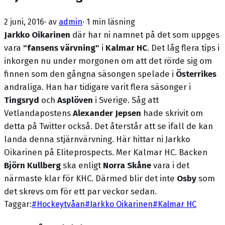
2 juni, 2016
· av
admin
·
1 min läsning
Jarkko Oikarinen
där har ni namnet på det som uppges
vara
"fansens värvning"
i
Kalmar HC
. Det låg flera tips i
inkorgen nu under morgonen om att det rörde sig om
finnen som den gångna säsongen spelade i
Österrikes
andraliga. Han har tidigare varit flera säsonger i
Tingsryd
och
Asplöven
i Sverige. Såg att
Vetlandapostens
Alexander Jepsen
hade skrivit om
detta på Twitter också. Det återstår att se ifall de kan
landa denna stjärnvärvning. Här hittar ni Jarkko
Oikarinen på Eliteprospects. Mer Kalmar HC. Backen
Björn Kullberg
ska enligt
Norra Skåne
vara i det
närmaste klar för KHC. Därmed blir det inte
Osby
som
det skrevs om för ett par veckor sedan.
Taggar:
#
Hockeytvåan
#
Jarkko Oikarinen
#
Kalmar HC