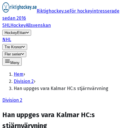
Riktighockey.se
För hockeyintresserade
sedan 2016
SHL
HockeyAllsvenskan
HockeyEttan
NHL
Tre Kronor
Fler serier
Meny
Hem
›
Division 2
›
Han uppges vara Kalmar HC:s stjärnvärvning
Division 2
Han uppges vara Kalmar HC:s
stjärnvärvning