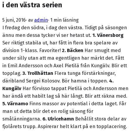
i den västra serien
5 juni, 2016
· av
admin
·
1 min läsning
I fredag den södra, i dag den västra. Tidigt på säsongen
ännu men dessa tycker vi ser hetast ut.
1. Vänersborg
Ser riktigt stabila ut, har fått in flera bra spelare av
division 1-klass. Favoriter!
2. Bäcken
Har smugit med
under silly utan att ma egentligen har märkt det. Fått
in Emil Andersson och Axel Pietilä från Kungälv. Blir ett
topplag.
3. Trollhättan
Flera tunga förstärkningar,
däribland Sergei Kolosov. Bör hamna i toppen.
4.
Kungälv
Har förvisso tappat Pietilä och Andersson men
har ändå ett habilt lag så här långt. Blir att räkna med.
5. Värnamo
Finns massor av potential i detta laget. Får
man ut detta blir det en rolig säsong för
smålänningarna.
6. Ulricehamn
Behållit stora delar av
fjolårets trupp. Aspirerar helt klart på en topplacering.