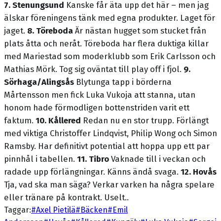
7. Stenungsund
Kanske får äta upp det här – men jag
älskar föreningens tänk med egna produkter. Laget för
jaget.
8. Töreboda
Är nästan hugget som stucket från
plats åtta och neråt. Töreboda har flera duktiga killar
med Mariestad som moderklubb som Erik Carlsson och
Mathias Mörk. Tog sig oväntat till play off i fjol.
9.
Sörhaga/Alingsås
Blytunga tapp i börderna
Mårtensson men fick Luka Vukoja att stanna, utan
honom hade förmodligen bottenstriden varit ett
faktum.
10. Kållered
Redan nu en stor trupp. Förlängt
med viktiga Christoffer Lindqvist, Philip Wong och Simon
Ramsby. Har definitivt potential att hoppa upp ett par
pinnhål i tabellen.
11. Tibro
Vaknade till i veckan och
radade upp förlängningar. Känns ändå svaga.
12. Hovås
Tja, vad ska man säga? Verkar varken ha några spelare
eller tränare på kontrakt. Uselt..
Taggar:
#
Axel Pietilä
#
Bäcken
#
Emil