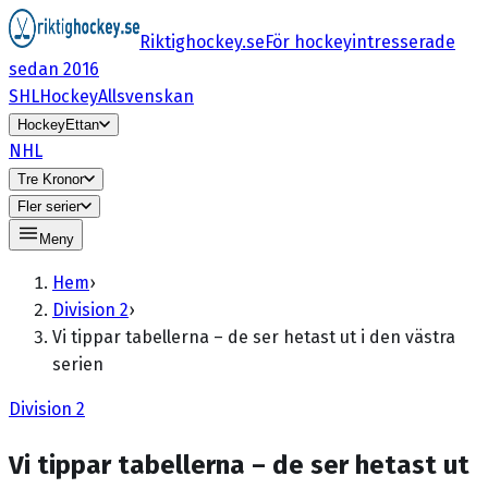
Riktighockey.se
För hockeyintresserade
sedan 2016
SHL
HockeyAllsvenskan
HockeyEttan
NHL
Tre Kronor
Fler serier
Meny
Hem
›
Division 2
›
Vi tippar tabellerna – de ser hetast ut i den västra
serien
Division 2
Vi tippar tabellerna – de ser hetast ut