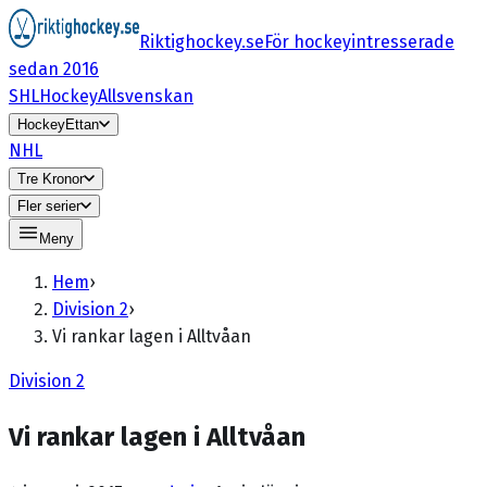
Riktighockey.se
För hockeyintresserade
sedan 2016
SHL
HockeyAllsvenskan
HockeyEttan
NHL
Tre Kronor
Fler serier
Meny
Hem
›
Division 2
›
Vi rankar lagen i Alltvåan
Division 2
Vi rankar lagen i Alltvåan