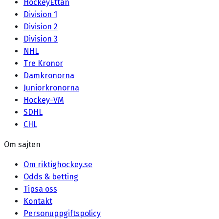
HockeyEttan
Division 1
Division 2
Division 3
NHL
Tre Kronor
Damkronorna
Juniorkronorna
Hockey-VM
SDHL
CHL
Om sajten
Om riktighockey.se
Odds & betting
Tipsa oss
Kontakt
Personuppgiftspolicy