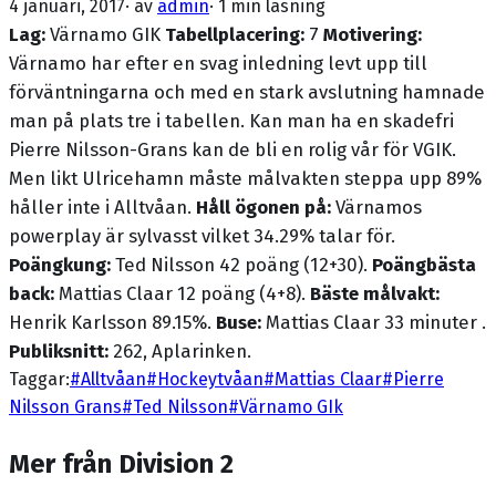
4 januari, 2017
· av
admin
·
1 min läsning
Lag:
Värnamo GIK
Tabellplacering:
7
Motivering:
Värnamo har efter en svag inledning levt upp till
förväntningarna och med en stark avslutning hamnade
man på plats tre i tabellen. Kan man ha en skadefri
Pierre Nilsson-Grans kan de bli en rolig vår för VGIK.
Men likt Ulricehamn måste målvakten steppa upp 89%
håller inte i Alltvåan.
Håll ögonen på:
Värnamos
powerplay är sylvasst vilket 34.29% talar för.
Poängkung:
Ted Nilsson 42 poäng (12+30).
Poängbästa
back:
Mattias Claar 12 poäng (4+8).
Bäste målvakt:
Henrik Karlsson 89.15%.
Buse:
Mattias Claar 33 minuter .
Publiksnitt:
262, Aplarinken.
Taggar:
#
Alltvåan
#
Hockeytvåan
#
Mattias Claar
#
Pierre
Nilsson Grans
#
Ted Nilsson
#
Värnamo GIk
Mer från Division 2