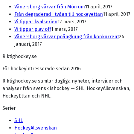
Vänersborg värvar från Mörrum
11 april, 2017
Från degraderad i tvåan till hockeyettan
11 april, 2017
Vi tippar kvalserien
12 mars, 2017
Vi tippar play off
1 mars, 2017
Vänersborg värvar poängkung från konkurrent
24
januari, 2017
Riktighockey.se
För hockeyintresserade sedan 2016
Riktighockey.se samlar dagliga nyheter, intervjuer och
analyser från svensk ishockey — SHL, HockeyAllsvenskan,
HockeyEttan och NHL.
Serier
SHL
HockeyAllsvenskan