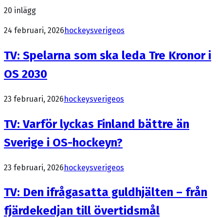
20
inlägg
24 februari, 2026
hockeysverige
os
TV: Spelarna som ska leda Tre Kronor i
OS 2030
23 februari, 2026
hockeysverige
os
TV: Varför lyckas Finland bättre än
Sverige i OS-hockeyn?
23 februari, 2026
hockeysverige
os
TV: Den ifrågasatta guldhjälten – från
fjärdekedjan till övertidsmål