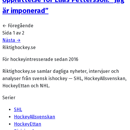
är imponerad”
← Föregående
Sida
1
av
2
Nästa →
Riktighockey.se
För hockeyintresserade sedan 2016
Riktighockey.se samlar dagliga nyheter, intervjuer och
analyser från svensk ishockey — SHL, HockeyAllsvenskan,
HockeyEttan och NHL.
Serier
SHL
HockeyAllsvenskan
HockeyEttan