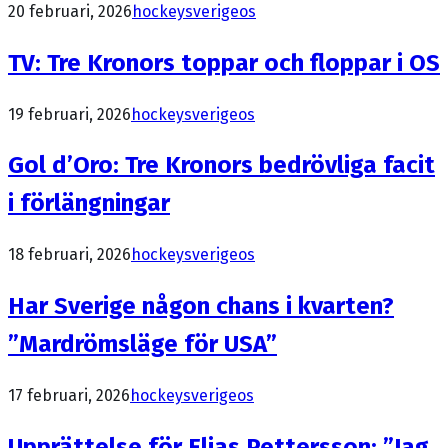
20 februari, 2026
hockeysverige
os
TV: Tre Kronors toppar och floppar i OS
19 februari, 2026
hockeysverige
os
Gol d’Oro: Tre Kronors bedrövliga facit
i förlängningar
18 februari, 2026
hockeysverige
os
Har Sverige någon chans i kvarten?
”Mardrömsläge för USA”
17 februari, 2026
hockeysverige
os
Upprättelse för Elias Pettersson: ”Jag