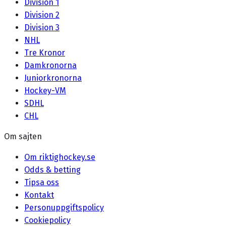
Division 1
Division 2
Division 3
NHL
Tre Kronor
Damkronorna
Juniorkronorna
Hockey-VM
SDHL
CHL
Om sajten
Om riktighockey.se
Odds & betting
Tipsa oss
Kontakt
Personuppgiftspolicy
Cookiepolicy