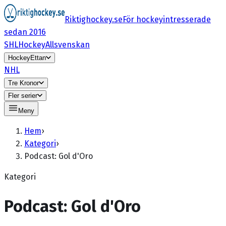
Riktighockey.se
För hockeyintresserade
sedan 2016
SHL
HockeyAllsvenskan
HockeyEttan
NHL
Tre Kronor
Fler serier
Meny
Hem
›
Kategori
›
Podcast: Gol d'Oro
Kategori
Podcast: Gol d'Oro