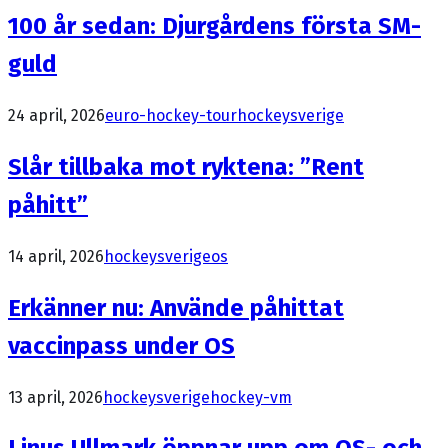
100 år sedan: Djurgårdens första SM-
guld
24 april, 2026
euro-hockey-tour
hockeysverige
Slår tillbaka mot ryktena: ”Rent
påhitt”
14 april, 2026
hockeysverige
os
Erkänner nu: Använde påhittat
vaccinpass under OS
13 april, 2026
hockeysverige
hockey-vm