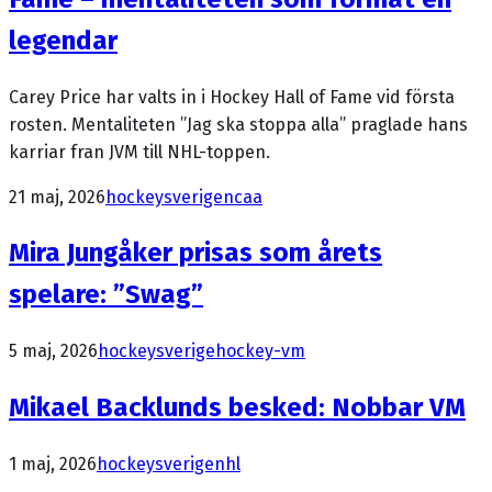
legendar
Carey Price har valts in i Hockey Hall of Fame vid första
rosten. Mentaliteten ”Jag ska stoppa alla” praglade hans
karriar fran JVM till NHL-toppen.
21 maj, 2026
hockeysverige
ncaa
Mira Jungåker prisas som årets
spelare: ”Swag”
5 maj, 2026
hockeysverige
hockey-vm
Mikael Backlunds besked: Nobbar VM
1 maj, 2026
hockeysverige
nhl