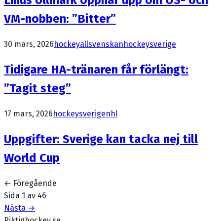
Linus Ullmark öppnar upp om OS- och
VM-nobben: ”Bitter”
30 mars, 2026
hockeyallsvenskan
hockeysverige
Tidigare HA-tränaren får förlängt:
”Tagit steg”
17 mars, 2026
hockeysverige
nhl
Uppgifter: Sverige kan tacka nej till
World Cup
← Föregående
Sida
1
av
46
Nästa →
Riktighockey.se