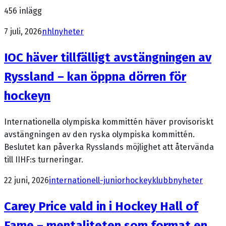
456
inlägg
7 juli, 2026
nhl
nyheter
IOC häver tillfälligt avstängningen av
Ryssland – kan öppna dörren för
hockeyn
Internationella olympiska kommittén häver provisoriskt
avstängningen av den ryska olympiska kommittén.
Beslutet kan påverka Rysslands möjlighet att återvända
till IIHF:s turneringar.
22 juni, 2026
internationell-juniorhockey
klubbnyheter
Carey Price vald in i Hockey Hall of
Fame – mentaliteten som format en