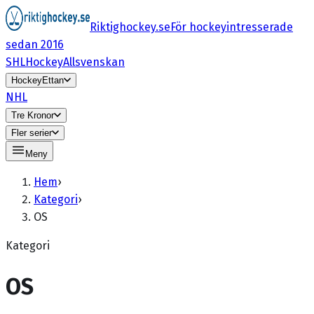
Riktighockey.se
För hockeyintresserade
sedan 2016
SHL
HockeyAllsvenskan
HockeyEttan
NHL
Tre Kronor
Fler serier
Meny
Hem
›
Kategori
›
OS
Kategori
OS