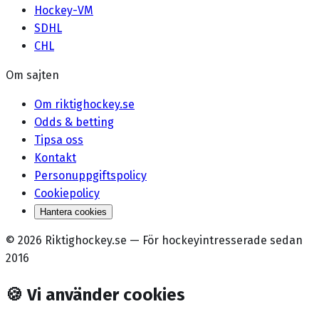
Hockey-VM
SDHL
CHL
Om sajten
Om riktighockey.se
Odds & betting
Tipsa oss
Kontakt
Personuppgiftspolicy
Cookiepolicy
Hantera cookies
©
2026
Riktighockey.se
—
För hockeyintresserade sedan
2016
🍪
Vi använder cookies